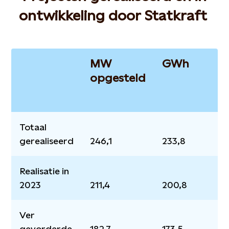
ontwikkeling door Statkraft
MW
GWh
opgesteld
Totaal
gerealiseerd
246,1
233,8
Realisatie in
2023
211,4
200,8
Ver
gevorderde
182,7
173,5