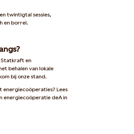
n twintigtal sessies,
h en borrel.
langs?
Statkraft en
het behalen van lokale
kom bij onze stand.
 energiecoöperaties? Lees
an energiecoöperatie deA in