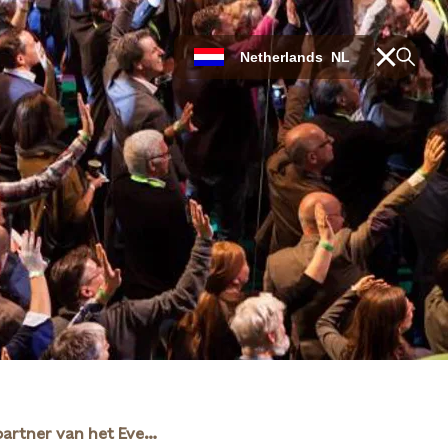
Netherlands
NL
Statkraft is partner van het Evenement HIER opgewekt 2023