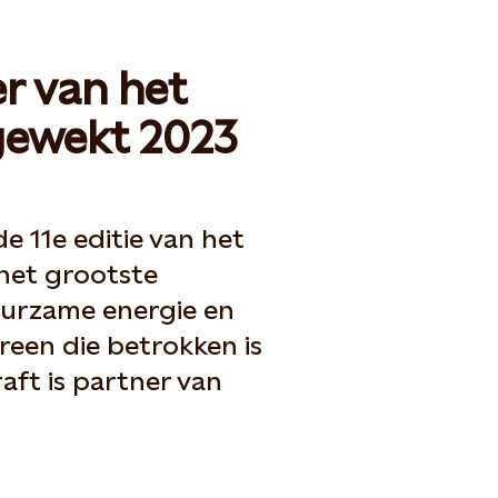
er van het
gewekt 2023
e 11e editie van het
het grootste
uurzame energie en
een die betrokken is
raft is partner van