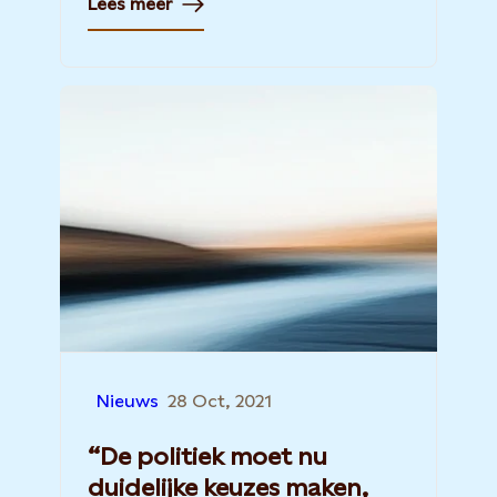
Lees meer
inzet van hernieuwbare
energiebronnen. Maar daarnaast is
ook ‘groene waterstof’ nodig, aldus
het rapport. Statkraft deelt het
rapport met deze bevindingen
tijdens de ‘Nationale Klimaatweek’,
die deze week georganiseerd is door
het Ministerie van Economische
Zaken en Klimaat.
Nieuws
28 Oct, 2021
“De politiek moet nu
duidelijke keuzes maken,