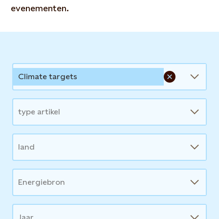
evenementen.
News
Climate targets
type artikel
land
Energiebron
Jaar