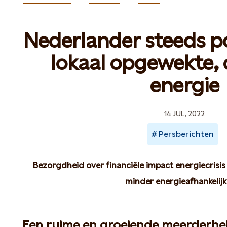
Nederlander steeds po
lokaal opgewekte,
energie
14 JUL, 2022
Persberichten
Bezorgdheid over financiële impact energiecrisis
minder energieafhankelij
Een ruime en groeiende meerderhei