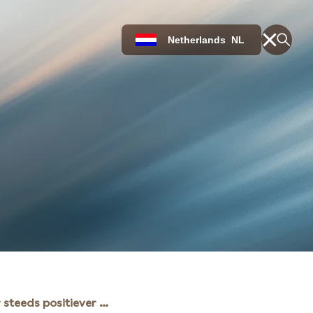
Netherlands
NL
Nederlander steeds positiever over lokaal opgewekte, duurzame energie