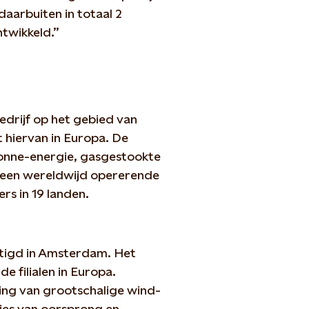
aarbuiten in totaal 2
twikkeld.”
edrijf op het gebied van
 hiervan in Europa. De
onne-energie, gasgestookte
s een wereldwijd opererende
s in 19 landen.
stigd in Amsterdam. Het
e filialen in Europa.
ling van grootschalige wind-
ies van oorsprong en