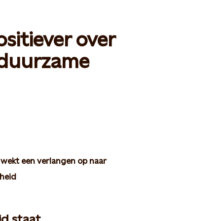
sitiever over
 duurzame
 wekt een verlangen op naar
kheid
d staat