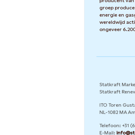
producent van 
groep producee
energie en gasg
wereldwijd acti
ongeveer 6.200
Statkraft Mark
Statkraft Rene
ITO Toren Gust
NL-1082 MA Am
Telefoon: +31 (6
E-Mail:
info@st