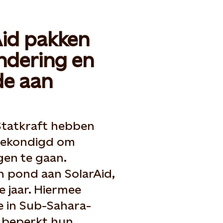
Aid pakken
ndering en
de aan
Statkraft hebben
gekondigd om
en te gaan.
en pond aan SolarAid,
e jaar. Hiermee
e in Sub-Sahara-
it beperkt hun