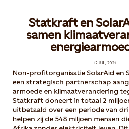
Statkraft en Solar
samen klimaatvera
energiearmoe
12 JUL, 2021
Non-profitorganisatie SolarAid en 
een strategisch partnerschap aan
armoede en klimaatverandering teg
Statkraft doneert in totaal 2 miljo
uitbetaald over een periode van dri
helpen zij de 548 miljoen mensen di
Afrika zonder elektriciteit leven. D