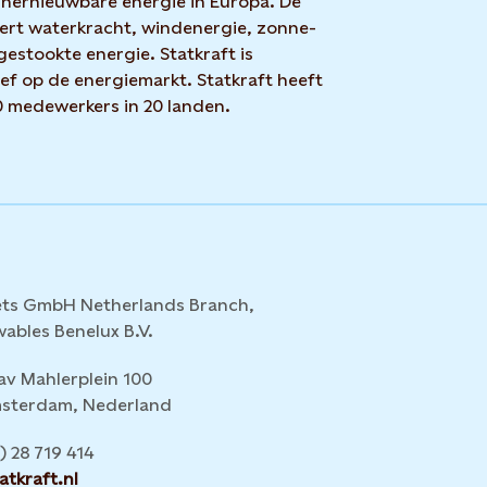
hernieuwbare energie in Europa. De
rt waterkracht, windenergie, zonne-
estookte energie. Statkraft is
ef op de energiemarkt. Statkraft heeft
 medewerkers in 20 landen.
ets GmbH Netherlands Branch,
wables Benelux B.V.
av Mahlerplein 100
sterdam, Nederland
) 28 719 414
atkraft.nl