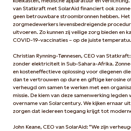
koelkasten, medische apparatuur en verlichtin
van Statkraft met SolarAid financiert ook zonne-
geen betrouwbare stroombronnen hebben. Het
zorgmedewerkers levensbedreigende procedure
uitvoeren. Zo kunnen zij veilige zorg bieden en ka
COVID-19-vaccinaties – op de juiste tempera
Christian Rynning-Tønnesen, CEO van Statkraft:
zonder elektriciteit in Sub-Sahara-Afrika. Zonn
en kosteneffectieve oplossing voor diegenen di
dan te vertrouwen op dure en giftige kerosine of
verheugd om samen te werken met een organisat
missie. De kiem van deze samenwerking legden 
overname van Solarcentury. We kijken ernaar ui
zorgen dat iedereen toegang krijgt tot modern
John Keane, CEO van SolarAid: “We zijn verheug