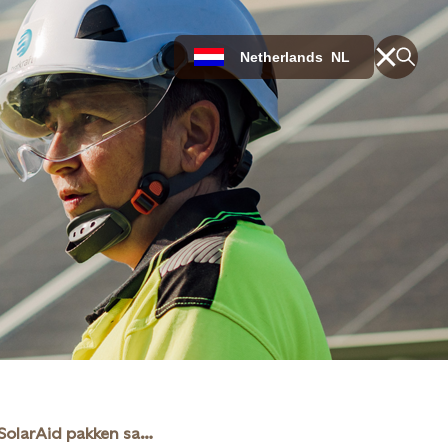
Netherlands
NL
Statkraft en SolarAid pakken samen klimaatverandering en energiearmoede aan