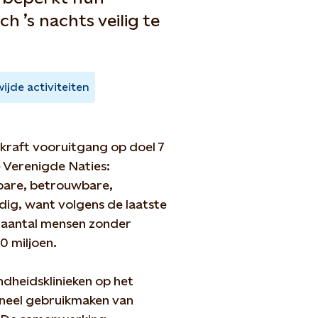
h ’s nachts veilig te
ijde activiteiten
raft vooruitgang op doel 7
 Verenigde Naties:
bare, betrouwbare,
dig, want volgens de laatste
t aantal mensen zonder
30 miljoen.
ndheidsklinieken op het
oneel gebruikmaken van